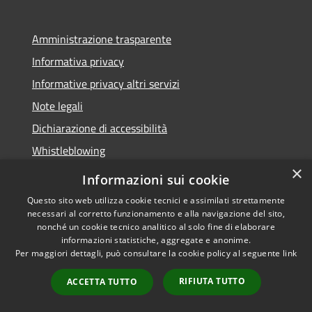
Amministrazione trasparente
Informativa privacy
Informative privacy altri servizi
Note legali
Dichiarazione di accessibilità
Whistleblowing
×
Informazioni sui cookie
Questo sito web utilizza cookie tecnici e assimilati strettamente
necessari al corretto funzionamento e alla navigazione del sito,
RSS
Copyright © 2026 • Comune di
nonché un cookie tecnico analitico al solo fine di elaborare
Accessibilità
Bussolengo • Powered by
informazioni statistiche, aggregate e anonime.
Privacy
Municipium
Accesso
Per maggiori dettagli, può consultare la cookie policy al seguente
link
•
Cookie
redazione
RIFIUTA TUTTO
ACCETTA TUTTO
Mappa del sito