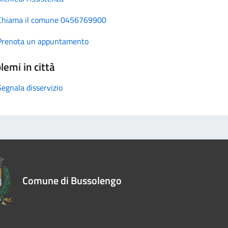
Chiama il comune 0456769900
Prenota un appuntamento
lemi in città
Segnala disservizio
Comune di Bussolengo