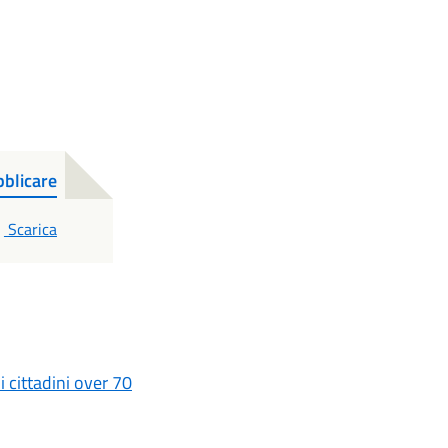
bblicare
PDF
Scarica
i cittadini over 70