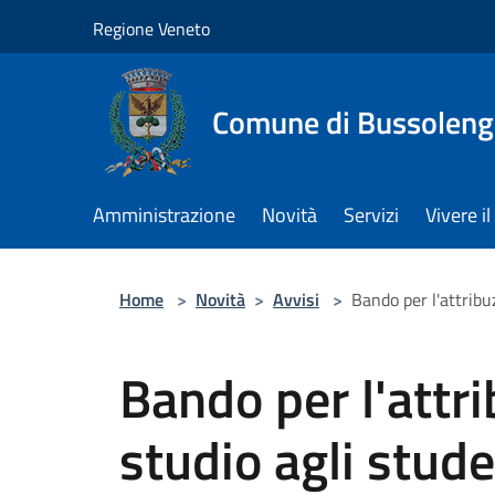
Salta al contenuto principale
Regione Veneto
Comune di Bussolen
Amministrazione
Novità
Servizi
Vivere 
Home
>
Novità
>
Avvisi
>
Bando per l'attribu
Bando per l'attri
studio agli stud