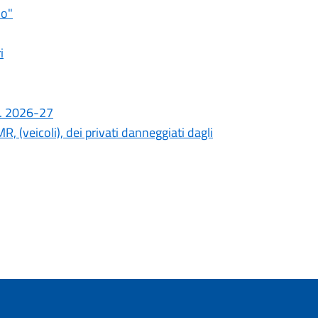
io"
i
.s. 2026-27
R, (veicoli), dei privati danneggiati dagli