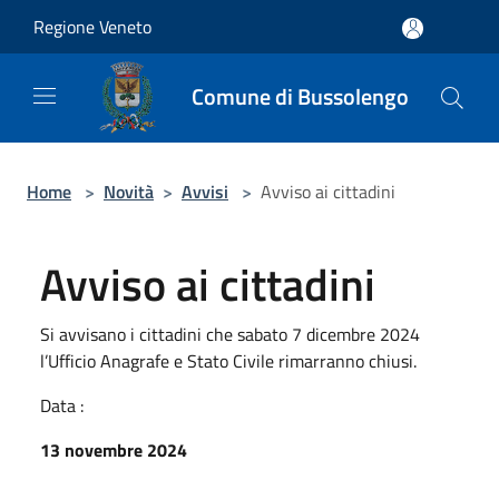
Salta al contenuto principale
Regione Veneto
Comune di Bussolengo
Home
>
Novità
>
Avvisi
>
Avviso ai cittadini
Avviso ai cittadini
Si avvisano i cittadini che sabato 7 dicembre 2024
l’Ufficio Anagrafe e Stato Civile rimarranno chiusi.
Data :
13 novembre 2024