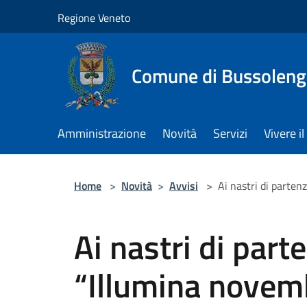
Salta al contenuto principale
Regione Veneto
Comune di Bussolen
Amministrazione
Novità
Servizi
Vivere 
Home
>
Novità
>
Avvisi
>
Ai nastri di parten
Ai nastri di par
“Illumina novem