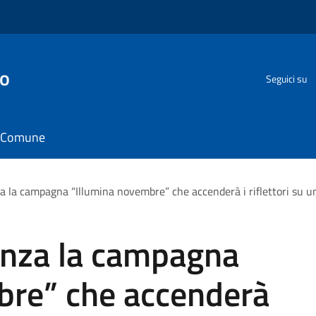
go
Seguici su
il Comune
za la campagna “Illumina novembre” che accenderà i riflettori su un
tenza la campagna
bre” che accenderà