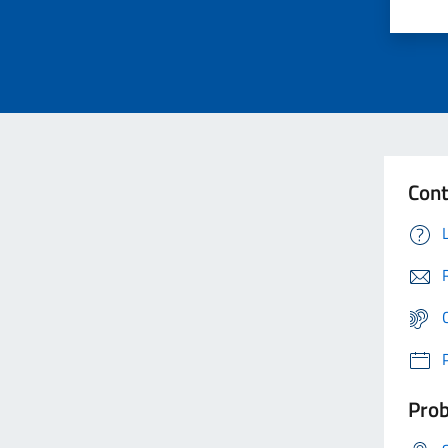
Cont
Prob