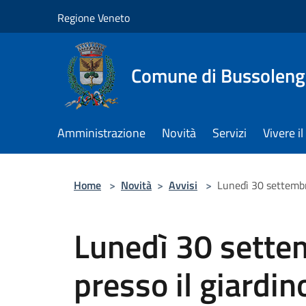
Salta al contenuto principale
Regione Veneto
Comune di Bussolen
Amministrazione
Novità
Servizi
Vivere 
Home
>
Novità
>
Avvisi
>
Lunedì 30 settembre
Lunedì 30 settem
presso il giardino