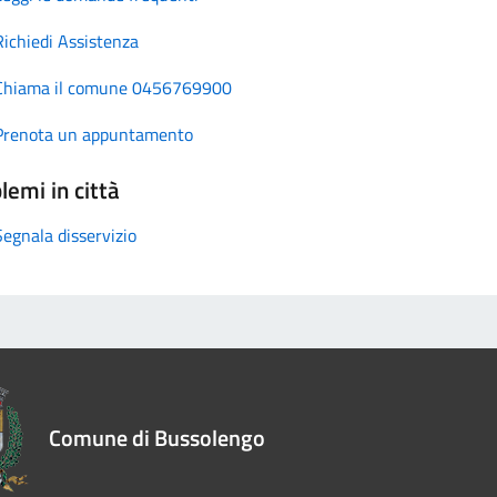
Richiedi Assistenza
Chiama il comune 0456769900
Prenota un appuntamento
lemi in città
Segnala disservizio
Comune di Bussolengo