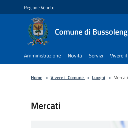
Salta al contenuto principale
Regione Veneto
Comune di Bussolen
Amministrazione
Novità
Servizi
Vivere 
Home
>
Vivere il Comune
>
Luoghi
>
Mercat
Mercati