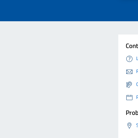
Cont
Prob