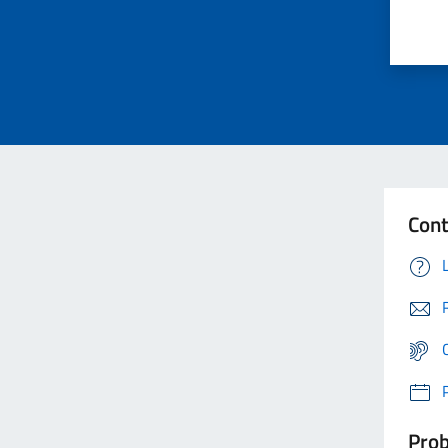
Cont
Prob