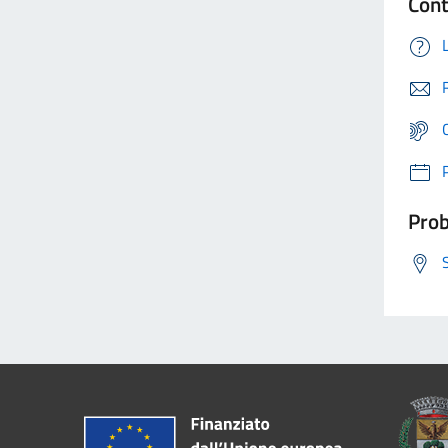
Cont
Prob