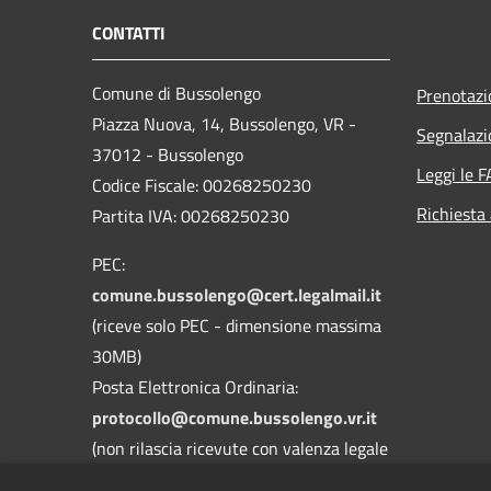
CONTATTI
Comune di Bussolengo
Prenotaz
Piazza Nuova, 14, Bussolengo, VR -
Segnalazi
37012 - Bussolengo
Leggi le 
Codice Fiscale: 00268250230
Richiesta
Partita IVA: 00268250230
PEC:
comune.bussolengo@cert.legalmail.it
(riceve solo PEC - dimensione massima
30MB)
Posta Elettronica Ordinaria:
protocollo@comune.bussolengo.vr.it
(non rilascia ricevute con valenza legale
- dimensione massima 30MB)